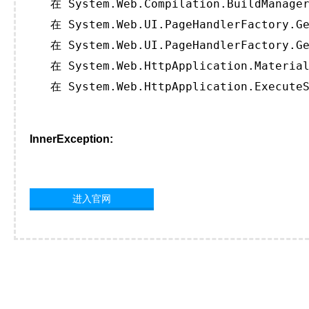
   在 System.Web.Compilation.BuildManager
   在 System.Web.UI.PageHandlerFactory.Ge
   在 System.Web.UI.PageHandlerFactory.Ge
   在 System.Web.HttpApplication.Material
   在 System.Web.HttpApplication.ExecuteS
InnerException:
进入官网