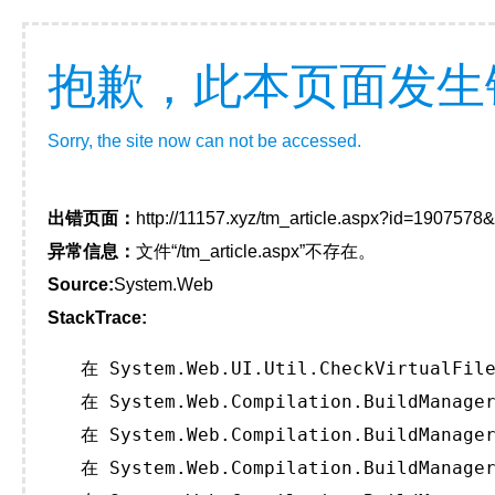
抱歉，此本页面发生
Sorry, the site now can not be accessed.
出错页面：
http://11157.xyz/tm_article.aspx?id=190757
异常信息：
文件“/tm_article.aspx”不存在。
Source:
System.Web
StackTrace:
   在 System.Web.UI.Util.CheckVirtualFile
   在 System.Web.Compilation.BuildManager
   在 System.Web.Compilation.BuildManager
   在 System.Web.Compilation.BuildManager