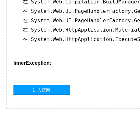
   在 System.Web.Compilation.BuildManager
   在 System.Web.UI.PageHandlerFactory.Ge
   在 System.Web.UI.PageHandlerFactory.Ge
   在 System.Web.HttpApplication.Material
   在 System.Web.HttpApplication.ExecuteS
InnerException:
进入官网