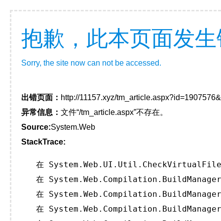
抱歉，此本页面发生
Sorry, the site now can not be accessed.
出错页面：
http://11157.xyz/tm_article.aspx?id=190757
异常信息：
文件“/tm_article.aspx”不存在。
Source:
System.Web
StackTrace:
   在 System.Web.UI.Util.CheckVirtualFile
   在 System.Web.Compilation.BuildManager
   在 System.Web.Compilation.BuildManager
   在 System.Web.Compilation.BuildManager