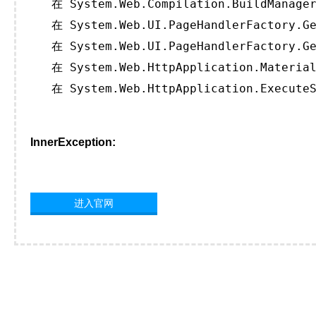
   在 System.Web.Compilation.BuildManager
   在 System.Web.UI.PageHandlerFactory.Ge
   在 System.Web.UI.PageHandlerFactory.Ge
   在 System.Web.HttpApplication.Material
   在 System.Web.HttpApplication.ExecuteS
InnerException:
进入官网