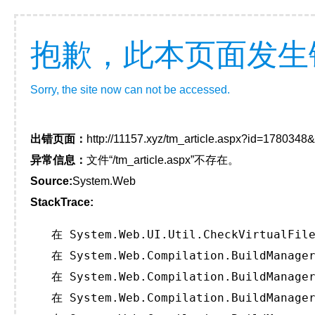
抱歉，此本页面发生
Sorry, the site now can not be accessed.
出错页面：
http://11157.xyz/tm_article.aspx?id=178034
异常信息：
文件“/tm_article.aspx”不存在。
Source:
System.Web
StackTrace:
   在 System.Web.UI.Util.CheckVirtualFile
   在 System.Web.Compilation.BuildManager
   在 System.Web.Compilation.BuildManager
   在 System.Web.Compilation.BuildManager