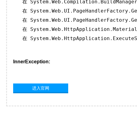
   在 System.Web.Compilation.BuildManager
   在 System.Web.UI.PageHandlerFactory.Ge
   在 System.Web.UI.PageHandlerFactory.Ge
   在 System.Web.HttpApplication.Material
   在 System.Web.HttpApplication.ExecuteS
InnerException:
进入官网