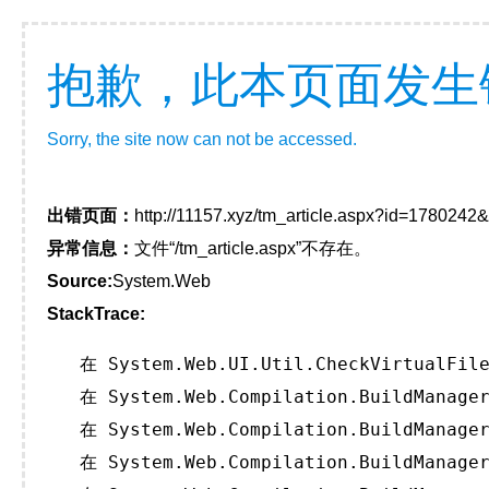
抱歉，此本页面发生
Sorry, the site now can not be accessed.
出错页面：
http://11157.xyz/tm_article.aspx?id=178024
异常信息：
文件“/tm_article.aspx”不存在。
Source:
System.Web
StackTrace:
   在 System.Web.UI.Util.CheckVirtualFile
   在 System.Web.Compilation.BuildManager
   在 System.Web.Compilation.BuildManager
   在 System.Web.Compilation.BuildManager