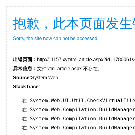
抱歉，此本页面发生
Sorry, the site now can not be accessed.
出错页面：
http://11157.xyz/tm_article.aspx?id=178006
异常信息：
文件“/tm_article.aspx”不存在。
Source:
System.Web
StackTrace:
   在 System.Web.UI.Util.CheckVirtualFile
   在 System.Web.Compilation.BuildManager
   在 System.Web.Compilation.BuildManager
   在 System.Web.Compilation.BuildManager