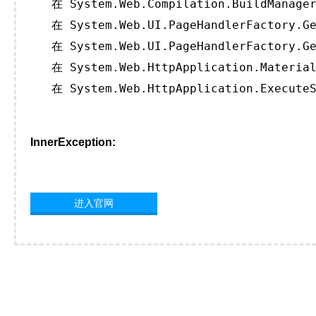
   在 System.Web.Compilation.BuildManager
   在 System.Web.UI.PageHandlerFactory.Ge
   在 System.Web.UI.PageHandlerFactory.Ge
   在 System.Web.HttpApplication.Material
   在 System.Web.HttpApplication.ExecuteS
InnerException:
进入官网