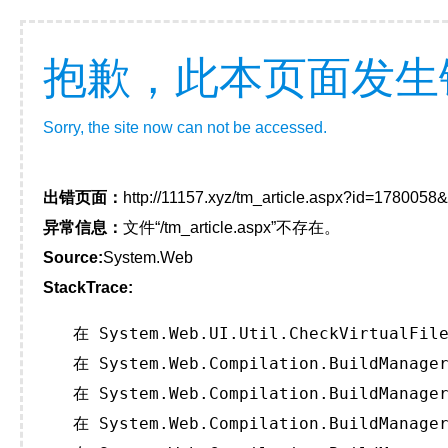
抱歉，此本页面发生
Sorry, the site now can not be accessed.
出错页面：
http://11157.xyz/tm_article.aspx?id=178005
异常信息：
文件“/tm_article.aspx”不存在。
Source:
System.Web
StackTrace:
   在 System.Web.UI.Util.CheckVirtualFile
   在 System.Web.Compilation.BuildManager
   在 System.Web.Compilation.BuildManager
   在 System.Web.Compilation.BuildManager