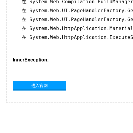
   在 System.Web.Compilation.BuildManager
   在 System.Web.UI.PageHandlerFactory.Ge
   在 System.Web.UI.PageHandlerFactory.Ge
   在 System.Web.HttpApplication.Material
   在 System.Web.HttpApplication.ExecuteS
InnerException:
进入官网